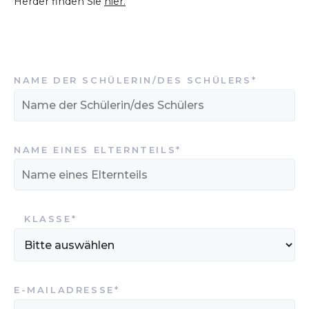
Herder finden Sie
hier.
PFLICHTFELD
NAME DER SCHÜLERIN/DES SCHÜLERS
*
PFLICHTFELD
NAME EINES ELTERNTEILS
*
PFLICHTFELD
KLASSE
*
PFLICHTFELD
E-MAILADRESSE
*