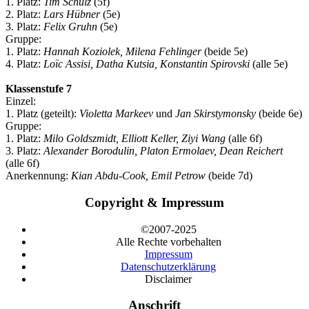
1. Platz:
Tim Schulz
(5f)
2. Platz:
Lars Hübner
(5e)
3. Platz:
Felix Gruhn
(5e)
Gruppe:
1. Platz:
Hannah Koziolek, Milena Fehlinger
(beide 5e)
4. Platz:
Loïc Assisi, Datha Kutsia, Konstantin Spirovski
(alle 5e)
Klassenstufe 7
Einzel:
1. Platz (geteilt):
Violetta Markeev
und
Jan Skirstymonsky
(beide 6e)
Gruppe:
1. Platz:
Milo Goldszmidt, Elliott Keller, Ziyi Wang
(alle 6f)
3. Platz:
Alexander Borodulin, Platon Ermolaev, Dean Reichert
(alle 6f)
Anerkennung:
Kian Abdu-Cook, Emil Petrow
(beide 7d)
Copyright & Impressum
©2007-2025
Alle Rechte vorbehalten
Impressum
Datenschutzerklärung
Disclaimer
Anschrift