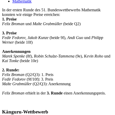
Mathematik
In der ersten Runde des 51. Bundeswettbewerbs Mathematik
konnten wir einige Preise erreichen:
1. Preise
Felix Broman
und
Malte Grabmüller
(beide Q2)
3. Preise
Fedir Fedorov, Jakob Kunze
(beide 9f),
Andi Guo
und
Philipp
Werner
(beide 10f)
Anerkennungen
Marek Spenke
(8f),
Robin Schulze-Tammena
(9e),
Kevin Roho
und
Kai Tonke
(beide 10e)
2. Runde:
Felix Broman
(Q2/Q3): 1. Preis
Fedir Fedorov
(9f/10f): 3. Preis
Malte Grabmüller
(Q2/Q3): Anerkennung
Felix Broman
erhielt in der
3. Runde
einen Anerkennungspreis.
Känguru-Wettbewerb