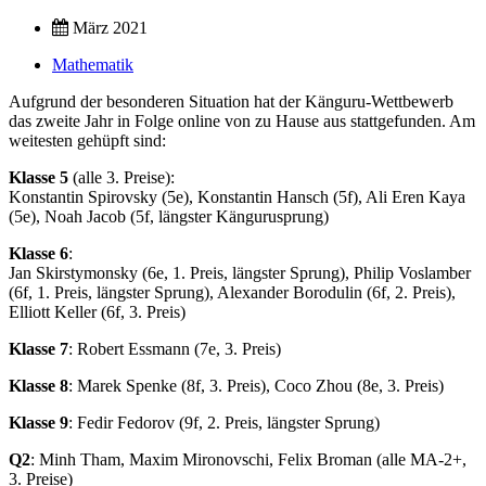
März 2021
Mathematik
Aufgrund der besonderen Situation hat der Känguru-Wettbewerb
das zweite Jahr in Folge online von zu Hause aus stattgefunden. Am
weitesten gehüpft sind:
Klasse 5
(alle 3. Preise):
Konstantin Spirovsky (5e), Konstantin Hansch (5f), Ali Eren Kaya
(5e), Noah Jacob (5f, längster Kängurusprung)
Klasse 6
:
Jan Skirstymonsky (6e, 1. Preis, längster Sprung), Philip Voslamber
(6f, 1. Preis, längster Sprung), Alexander Borodulin (6f, 2. Preis),
Elliott Keller (6f, 3. Preis)
Klasse 7
: Robert Essmann (7e, 3. Preis)
Klasse 8
: Marek Spenke (8f, 3. Preis), Coco Zhou (8e, 3. Preis)
Klasse 9
: Fedir Fedorov (9f, 2. Preis, längster Sprung)
Q2
: Minh Tham, Maxim Mironovschi, Felix Broman (alle MA-2+,
3. Preise)