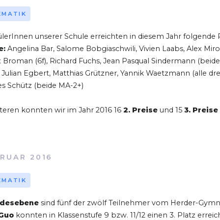
EMATIK
lerInnen unserer Schule erreichten in diesem Jahr folgende P
e:
Angelina Bar, Salome Bobgiaschwili, Vivien Laabs, Alex Mi
ix Broman (6f), Richard Fuchs, Jean Pasqual Sindermann (beide
, Julian Egbert, Matthias Grützner, Yannik Waetzmann (alle dr
s Schütz (beide MA-2+)
teren konnten wir im Jahr 2016 16
2. Preise
und 15
3. Preise
RUAR 2016
EMATIK
desebene
sind fünf der zwölf Teilnehmer vom Herder-G
Guo
konnten in Klassenstufe 9 bzw. 11/12 einen 3. Platz erreic