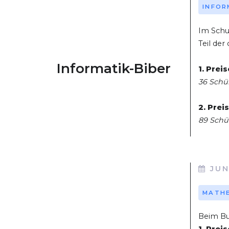
INFOR
Im Schu
Teil de
Informatik-Biber
1. Preis
36 Schü
2. Prei
89 Schü
JUN
MATH
Beim Bu