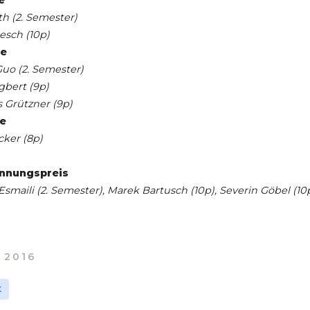
e
th (2. Semester)
esch (10p)
se
uo (2. Semester)
gbert (9p)
 Grützner (9p)
se
cker (8p)
nnungspreis
smaili (2. Semester), Marek Bartusch (10p), Severin Göbel (10
 2016
K