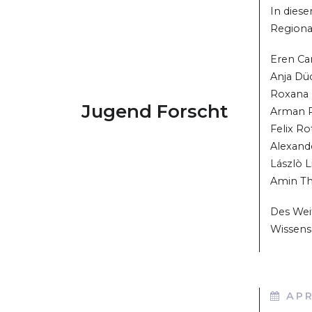
In dies
Regiona
Eren Can
Anja Dü
Roxana 
Jugend Forscht
Arman P
Felix Ro
Alexand
Lászlò 
Amin Th
Des Wei
Wissensc
APR