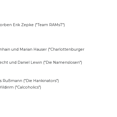
d Torben Erik Zepke ("Team RAMsT")
senhain und Marian Hauser ("Charlottenburger
echt und Daniel Lewin ("Die Namenslosen")
ius Rußmann ("Die Hankinators")
ildirim ("Calcoholics")