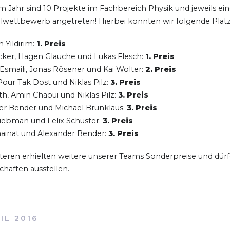
em Jahr sind 10 Projekte im Fachbereich Physik und jeweils e
lwettbewerb angetreten! Hierbei konnten wir folgende Platz
 Yildirim:
1. Preis
cker, Hagen Glauche und Lukas Flesch:
1. Preis
Esmaili, Jonas Rösener und Kai Wolter:
2. Preis
our Tak Dost und Niklas Pilz:
3. Preis
th, Amin Chaoui und Niklas Pilz:
3. Preis
er Bender und Michael Brunklaus:
3. Preis
Liebman und Felix Schuster:
3. Preis
ainat und Alexander Bender:
3. Preis
teren erhielten weitere unserer Teams Sonderpreise und dürf
haften ausstellen.
IL 2016