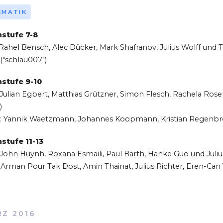
EMATIK
stufe 7-8
: Rahel Bensch, Alec Dücker, Mark Shafranov, Julius Wolff un
: ("schlau007")
stufe 9-10
: Julian Egbert, Matthias Grützner, Simon Flesch, Rachela Ro
)
tz: Yannik Waetzmann, Johannes Koopmann, Kristian Regenbr
stufe 11-13
: John Huynh, Roxana Esmaili, Paul Barth, Hanke Guo und Jul
: Arman Pour Tak Dost, Amin Thainat, Julius Richter, Eren-Can Y
Z 2016