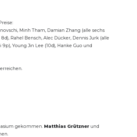
reise:
ronovschi, Minh Tham, Damian Zhang (alle sechs
 8d), Rahel Bensch, Alec Dücker, Dennis Jurk (alle
ei 9p), Young Jin Lee (10d), Hanke Guo und
erreichen.
ymnasium gekommen.
Matthias Grützner
und
hen.