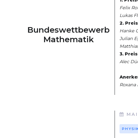
1. Preis
Felix Ro
Lukas Fl
2. Prei
Bundeswettbewerb
Hanke G
Mathematik
Julian E
Matthias
3. Prei
Alec Dü
Anerke
Roxana E
MAI
PHYSI