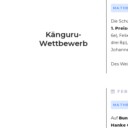
MATH
Die Schü
1. Preis
Känguru-
6e), Fel
Wettbewerb
drei 8p)
Johanne
Des Wei
FEB
MATH
Auf
Bun
Hanke 