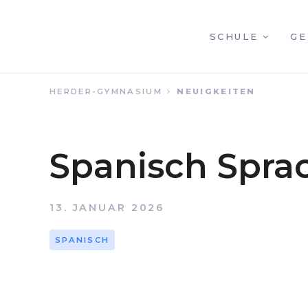
NAVIGATION
SCHULE
GE
HERDER-GYMNASIUM
NEUIGKEITEN
ÜBERSPRINGEN
Spanisch Sprac
13. JANUAR 2026
SPANISCH