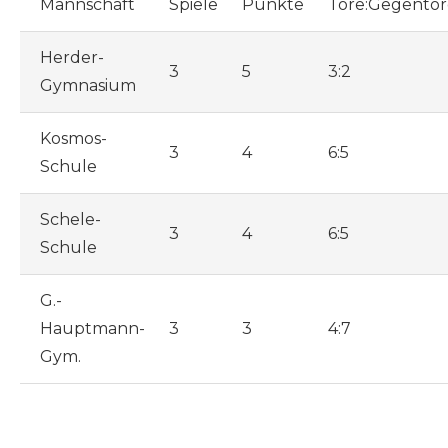
Mannschaft
Spiele
Punkte
Tore:Gegentor
Herder-
3
5
3:2
Gymnasium
Kosmos-
3
4
6:5
Schule
Schele-
3
4
6:5
Schule
G.-
Hauptmann-
3
3
4:7
Gym.