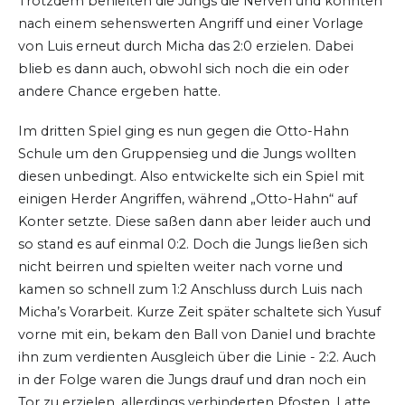
Trotzdem behielten die Jungs die Nerven und konnten
nach einem sehenswerten Angriff und einer Vorlage
von Luis erneut durch Micha das 2:0 erzielen. Dabei
blieb es dann auch, obwohl sich noch die ein oder
andere Chance ergeben hatte.
Im dritten Spiel ging es nun gegen die Otto-Hahn
Schule um den Gruppensieg und die Jungs wollten
diesen unbedingt. Also entwickelte sich ein Spiel mit
einigen Herder Angriffen, während „Otto-Hahn“ auf
Konter setzte. Diese saßen dann aber leider auch und
so stand es auf einmal 0:2. Doch die Jungs ließen sich
nicht beirren und spielten weiter nach vorne und
kamen so schnell zum 1:2 Anschluss durch Luis nach
Micha’s Vorarbeit. Kurze Zeit später schaltete sich Yusuf
vorne mit ein, bekam den Ball von Daniel und brachte
ihn zum verdienten Ausgleich über die Linie - 2:2. Auch
in der Folge waren die Jungs drauf und dran noch ein
Tor zu erzielen, allerdings verhinderten Pfosten, Latte,